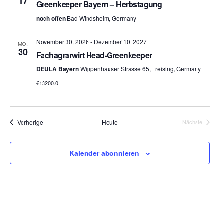
17
Greenkeeper Bayern – Herbstagung
noch offen
Bad Windsheim, Germany
Navigation
November 30, 2026
-
Dezember 10, 2027
MO.
30
Fachagrarwirt Head-Greenkeeper
DEULA Bayern
Wippenhauser Strasse 65, Freising, Germany
€13200.0
Veranstaltungen
Vorherige
Heute
Nächste
Veranstalt
Kalender abonnieren