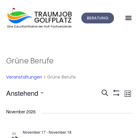
BERATUNG
Grüne Berufe
Veranstaltungen
Grüne Berufe
V
Anstehend
Suche
Veranstalt
Liste
Filter
Datum
A
Anzeigen
Suche
wählen.
November 2026
N
und
November 17
-
November 18
DI.
Ansichten,