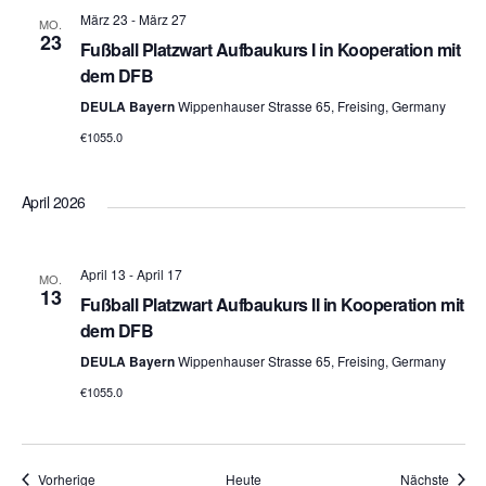
März 23
-
März 27
MO.
23
Fußball Platzwart Aufbaukurs I in Kooperation mit
dem DFB
DEULA Bayern
Wippenhauser Strasse 65, Freising, Germany
€1055.0
April 2026
April 13
-
April 17
MO.
13
Fußball Platzwart Aufbaukurs II in Kooperation mit
dem DFB
DEULA Bayern
Wippenhauser Strasse 65, Freising, Germany
€1055.0
Veranstaltungen
Veran
Vorherige
Heute
Nächste