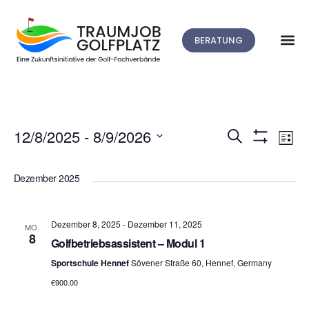
BERATUNG
V
12/8/2025
 - 
8/9/2026
Suche
Veranstalt
Liste
Filter
Datum
A
Anzeigen
Suche
wählen.
Dezember 2025
N
und
Dezember 8, 2025
-
Dezember 11, 2025
MO.
Ansichten,
8
Golfbetriebsassistent – Modul 1
Sportschule Hennef
Sövener Straße 60, Hennef, Germany
Navigation
€900.00