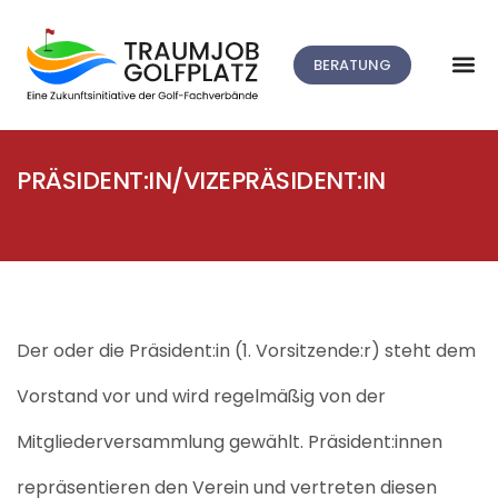
BERATUNG
PRÄSIDENT:IN/VIZEPRÄSIDENT:IN
Der
oder die
Präsident
:in
(
1.
Vorsitzende
:r
)
steht dem
Vorstand
vor
und
wird regelmäßig von der
Mitgliederversammlung gewählt
. Präsident:innen
repräsentie
ren
den Verein und
vertreten
diesen