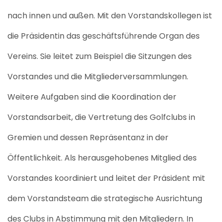
nach innen und außen.
Mit
den
Vorstandskollegen
ist
die
Präsident
in
das
geschäftsführende Organ des
Vereins
.
Sie
leitet
zum Beispiel
die Sitzungen des
Vorstandes
und
die Mitgliederversammlungen
.
Weitere
Aufgaben
sind
die Koordination der
Vorstandsarbeit, die
Vertretung
des Golf
clubs
in
Gremien
und
dessen Repräsentanz in der
Öffentlichkeit.
Als herausgehobenes Mitglied des
Vorstandes koordiniert und leitet
der
Präsident
mit
dem
Vorstandsteam die strategische Ausrichtung
des Clubs in Abstimmung mit den Mitgliedern.
In