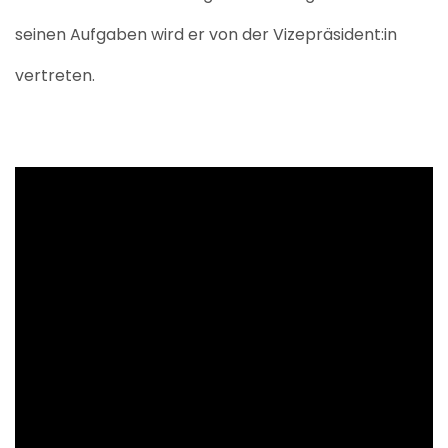
seinen Aufgaben wird er von der
Vizepräsident:in
vertreten.