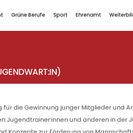
t
Grüne Berufe
Sport
Ehrenamt
Weiterbi
UGENDWART:IN)
 für die Gewinnung junger Mitglieder und An
n Jugendtrainer:innen und anderen in der 
end Konzepte zur Förderung von Mannschafts-