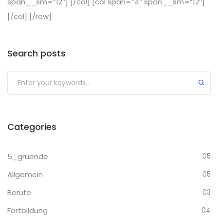
span__sm=“12″] [/col] [col span=“4″ span__sm=“12″]
[/col] [/row]
Search posts
Categories
5_gruende
05
Allgemein
05
Berufe
03
Fortbildung
04