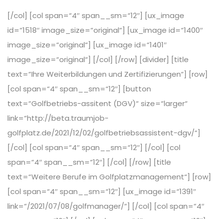
[/col] [col span=“4″ span__sm=“12″] [ux_image
id=“1518″ image_size=“original“] [ux_image id=“1400″
image_size=“original“] [ux_image id=“1401″
image_size=“original“] [/col] [/row] [divider] [title
text=“Ihre Weiterbildungen und Zertifizierungen“] [row]
[col span=“4″ span__sm=“12″] [button
text=“Golfbetriebs-assitent (DGV)“ size=“larger“
link=“http://beta.traumjob-
golfplatz.de/2021/12/02/golfbetriebsassistent-dgv/“]
[/col] [col span=“4″ span__sm=“12″] [/col] [col
span=“4″ span__sm=“12″] [/col] [/row] [title
text=“Weitere Berufe im Golfplatzmanagement“] [row]
[col span=“4″ span__sm=“12″] [ux_image id=“1391″
link=“/2021/07/08/golfmanager/“] [/col] [col span=“4″