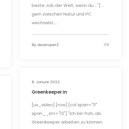
beste Job der Welt, wenn du ..."] ...
gern zwischen Natur und PC
wechselst....
By
developer2
176
8. Januar 2022
Greenkeeper:in
[ux_video] [row] [col span="11"
span__sm="12"] "Ich bin froh, als
Greenkeeper arbeiten zu können.