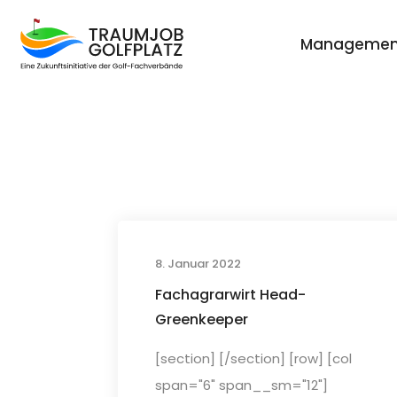
Managemen
8. Januar 2022
Fachagrarwirt Head-
Greenkeeper
[section] [/section] [row] [col
span="6" span__sm="12"]