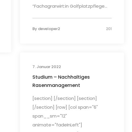
“Fachagrarwirt:in Golfplatzpflege...
By
developer2
201
7. Januar 2022
Studium – Nachhaltiges
Rasenmanagement
[section] [/section] [section]
[/section] [row] [col span="6"
span__sm="12"
animate="fadeInLeft"]