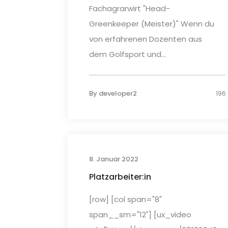
Fachagrarwirt "Head-
Greenkeeper (Meister)" Wenn du
von erfahrenen Dozenten aus
dem Golfsport und...
By
developer2
196
8. Januar 2022
Platzarbeiter:in
[row] [col span="8"
span__sm="12"] [ux_video