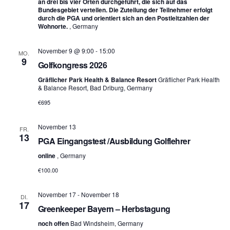
an drei bis vier Orten durchgeführt, die sich auf das
Bundesgebiet verteilen. Die Zuteilung der Teilnehmer erfolgt
durch die PGA und orientiert sich an den Postleitzahlen der
Wohnorte.
, Germany
November 9 @ 9:00
-
15:00
MO.
9
Golfkongress 2026
Gräflicher Park Health & Balance Resort
Gräflicher Park Health
& Balance Resort, Bad Driburg, Germany
€695
November 13
FR.
13
PGA Eingangstest /Ausbildung Golflehrer
online
, Germany
€100.00
November 17
-
November 18
DI.
17
Greenkeeper Bayern – Herbstagung
noch offen
Bad Windsheim, Germany