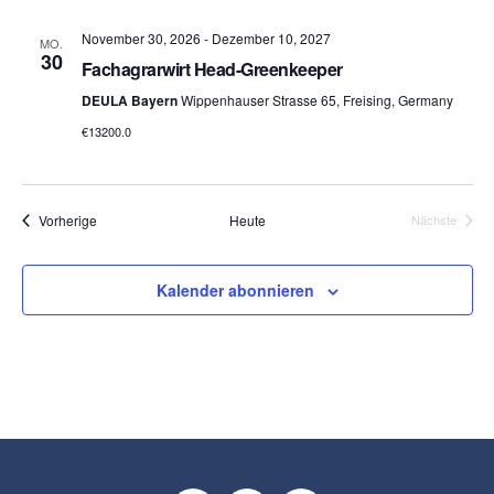
November 30, 2026
-
Dezember 10, 2027
MO.
30
Fachagrarwirt Head-Greenkeeper
DEULA Bayern
Wippenhauser Strasse 65, Freising, Germany
€13200.0
Veranstaltungen
Vorherige
Heute
Nächste
Veranstalt
Kalender abonnieren