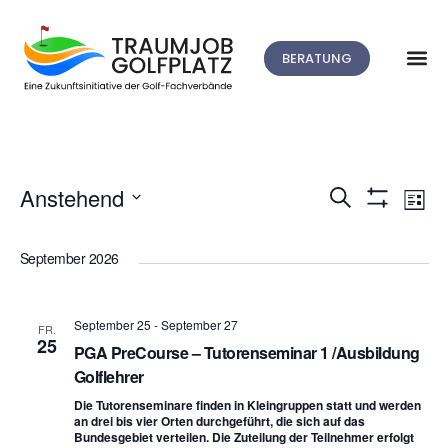
BERATUNG
V
Anstehend
Suche
Veranstalt
Liste
Filter
Datum
A
Anzeigen
Suche
wählen.
September 2026
N
und
September 25
-
September 27
FR.
Ansichten,
25
PGA PreCourse – Tutorenseminar 1 /Ausbildung
Golflehrer
Navigation
Die Tutorenseminare finden in Kleingruppen statt und werden
an drei bis vier Orten durchgeführt, die sich auf das
Bundesgebiet verteilen. Die Zuteilung der Teilnehmer erfolgt