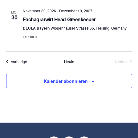
November 30, 2026
-
Dezember 10, 2027
MO.
30
Fachagrarwirt Head-Greenkeeper
DEULA Bayern
Wippenhauser Strasse 65, Freising, Germany
€13200.0
Veranstaltungen
Vorherige
Heute
Nächste
Veranstalt
Kalender abonnieren