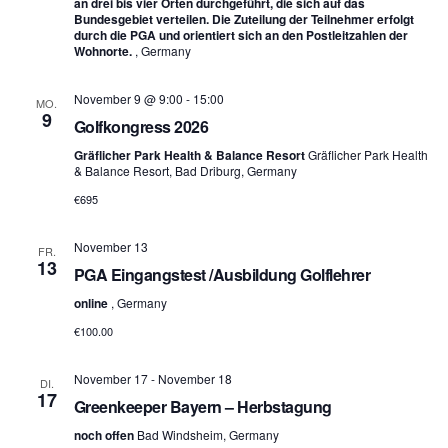
an drei bis vier Orten durchgeführt, die sich auf das
Bundesgebiet verteilen. Die Zuteilung der Teilnehmer erfolgt
durch die PGA und orientiert sich an den Postleitzahlen der
Wohnorte.
, Germany
November 9 @ 9:00
-
15:00
MO.
9
Golfkongress 2026
Gräflicher Park Health & Balance Resort
Gräflicher Park Health
& Balance Resort, Bad Driburg, Germany
€695
November 13
FR.
13
PGA Eingangstest /Ausbildung Golflehrer
online
, Germany
€100.00
November 17
-
November 18
DI.
17
Greenkeeper Bayern – Herbstagung
noch offen
Bad Windsheim, Germany