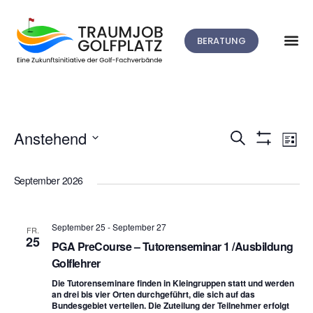
BERATUNG
V
Anstehend
Suche
Veranstalt
Liste
Filter
Datum
A
Anzeigen
Suche
wählen.
September 2026
N
und
September 25
-
September 27
FR.
Ansichten,
25
PGA PreCourse – Tutorenseminar 1 /Ausbildung
Golflehrer
Navigation
Die Tutorenseminare finden in Kleingruppen statt und werden
an drei bis vier Orten durchgeführt, die sich auf das
Bundesgebiet verteilen. Die Zuteilung der Teilnehmer erfolgt