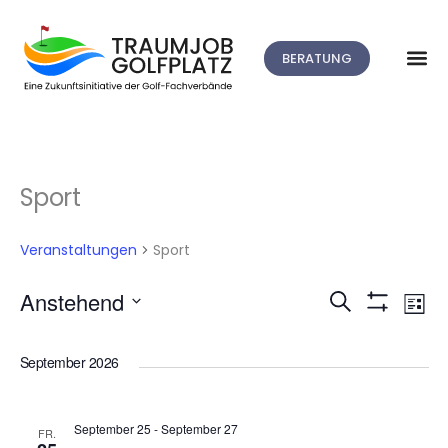
BERATUNG
Sport
Veranstaltungen
Sport
V
Anstehend
Suche
Veranstalt
Liste
Filter
Datum
A
Anzeigen
Suche
wählen.
September 2026
N
und
September 25
-
September 27
FR.
Ansichten,