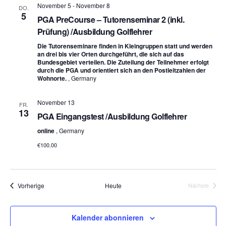
November 5
-
November 8
DO.
5
PGA PreCourse – Tutorenseminar 2 (inkl.
Prüfung) /Ausbildung Golflehrer
Die Tutorenseminare finden in Kleingruppen statt und werden
an drei bis vier Orten durchgeführt, die sich auf das
Bundesgebiet verteilen. Die Zuteilung der Teilnehmer erfolgt
durch die PGA und orientiert sich an den Postleitzahlen der
Wohnorte.
, Germany
November 13
FR.
13
PGA Eingangstest /Ausbildung Golflehrer
online
, Germany
€100.00
Veranstaltungen
Vorherige
Heute
Nächste
Veranstalt
Kalender abonnieren