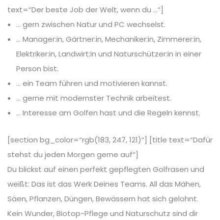
text=“Der beste Job der Welt, wenn du …“]
… gern zwischen Natur und PC wechselst.
… Manager:in, Gärtner:in, Mechaniker:in, Zimmerer:in,
Elektriker:in, Landwirt:in und Naturschützer:in in einer
Person bist
.
… ein Team führen und motivieren kannst.
… gerne mit modernster Technik arbeitest.
… Interesse am Golfen hast und die Regeln kennst.
[section bg_color=“rgb(183, 247, 121)“] [title text=“Dafür
stehst du jeden Morgen gerne auf“]
Du blickst auf einen perfekt gepflegten Golfrasen und
weißt: Das ist das Werk Deines Teams. All das Mähen,
Säen, Pflanzen, Düngen, Bewässern hat sich gelohnt.
Kein Wunder, Biotop-Pflege und Naturschutz sind dir