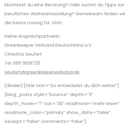
Möchtest du eine Beratung? Oder suchst du Tipps zur
beruflichen Weiterentwicklung? Gemeinsam finden wir
die beste Lösung für Dich.
Deine Ansprechpartnerin:
Greenkeeper Verband Deutschland e.V.
Christina Seufert
Tel. 0611 9018725
seufert@greenkeeperverband.de
[divider] [title text=“So entwickelst du dich weiter“]
[blog_posts style=“bounce“ depth=“3″
depth_hover=“1″ cat=“30″ readmore=“mehr lesen“
readmore_color=“primary“ show_date=“false“
excerpt=“false“ comments=“false“]