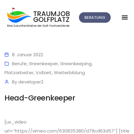
BERATUNG
8. Januar 2022
Berufe
,
Greenkeeper
,
Greenkeeping
,
Platzarbeiter
,
Vollzeit
,
Weiterbildung
By
developer2
Head-Greenkeeper
[ux_video
url=“https://vimeo.com/630835380/d79cd63d57″] [title