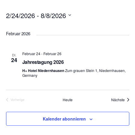
2/24/2026
 - 
8/8/2026
Datum
wählen.
Februar 2026
Februar 24
-
Februar 26
DI.
24
Jahrestagung 2026
H+ Hotel Niedernhausen
Zum grauen Stein 1, Niedernhausen,
Germany
Veran
Heute
Nächste
Vorherige
Veranstaltungen
Kalender abonnieren