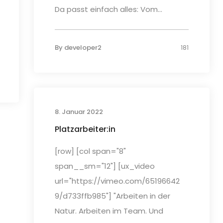
Da passt einfach alles: Vom...
By
developer2
181
8. Januar 2022
Platzarbeiter:in
[row] [col span="8"
span__sm="12"] [ux_video
url="https://vimeo.com/65196642
9/d733ffb985"] "Arbeiten in der
Natur. Arbeiten im Team. Und