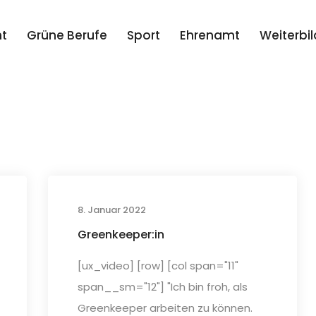
t
Grüne Berufe
Sport
Ehrenamt
Weiterbi
8. Januar 2022
Greenkeeper:in
[ux_video] [row] [col span="11"
span__sm="12"] "Ich bin froh, als
Greenkeeper arbeiten zu können.