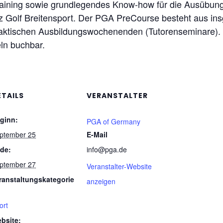
raining sowie grundlegendes Know-how für die Ausübung
enz Golf Breitensport. Der PGA PreCourse besteht aus i
aktischen Ausbildungswochenenden (Tutorenseminare). D
eln buchbar.
ETAILS
VERANSTALTER
ginn:
PGA of Germany
ptember 25
E-Mail
de:
info@pga.de
ptember 27
Veranstalter-Website
ranstaltungskategorie
anzeigen
ort
bsite: