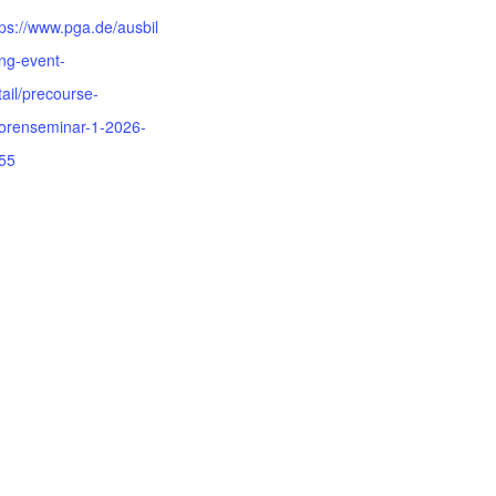
tps://www.pga.de/ausbil
ng-event-
tail/precourse-
torenseminar-1-2026-
55