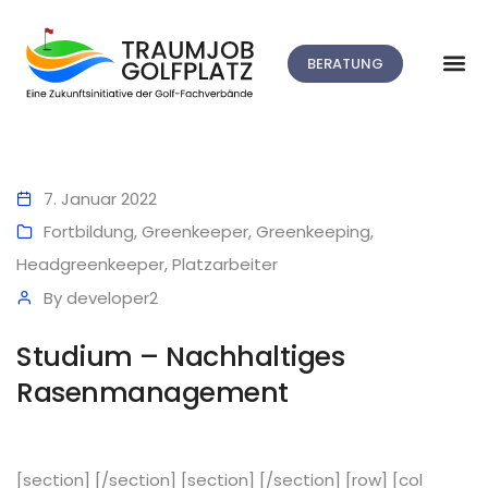
BERATUNG
7. Januar 2022
Fortbildung
,
Greenkeeper
,
Greenkeeping
,
Headgreenkeeper
,
Platzarbeiter
By
developer2
Studium – Nachhaltiges
Rasenmanagement
[section] [/section] [section] [/section] [row] [col