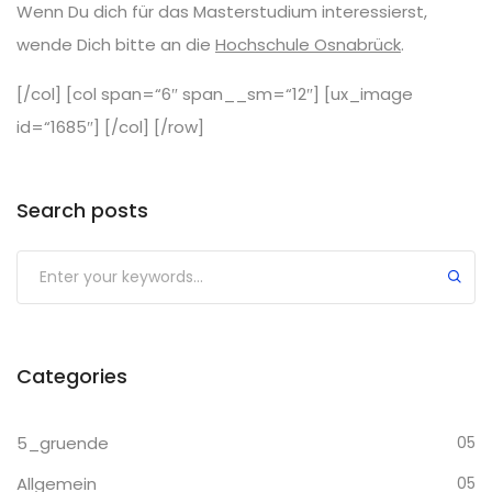
Wenn Du dich für das Masterstudium interessierst,
wende Dich bitte an die
Hochschule Osnabrück
.
[/col] [col span=“6″ span__sm=“12″] [ux_image
id=“1685″] [/col] [/row]
Search posts
Categories
5_gruende
05
Allgemein
05