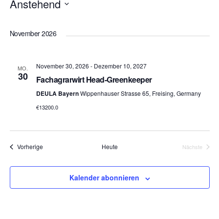
Anstehend
Datum
wählen.
November 2026
November 30, 2026
-
Dezember 10, 2027
MO.
30
Fachagrarwirt Head-Greenkeeper
DEULA Bayern
Wippenhauser Strasse 65, Freising, Germany
€13200.0
Veranstaltungen
Vorherige
Heute
Nächste
Veranstalt
Kalender abonnieren