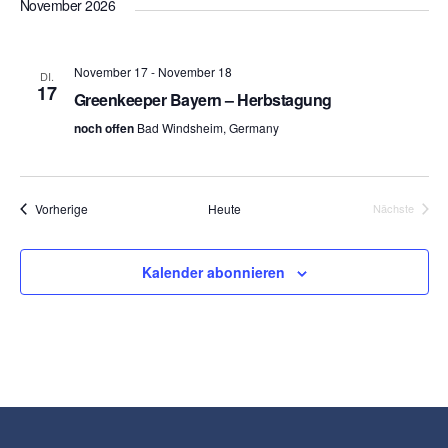
wählen.
November 2026
November 17
-
November 18
DI.
17
Greenkeeper Bayern – Herbstagung
noch offen
Bad Windsheim, Germany
Veranstaltungen
Vorherige
Heute
Nächste
Veranstalt
Kalender abonnieren