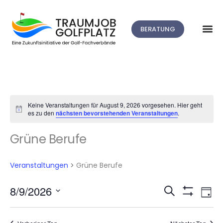
BERATUNG
Keine Veranstaltungen für August 9, 2026 vorgesehen. Hier geht
Hinweis
es zu den
nächsten bevorstehenden Veranstaltungen
.
Grüne Berufe
Veranstaltungen
Grüne Berufe
V
8/9/2026
Suche
Veranstalt
Tag
Filter
Datum
A
Anzeigen
Suche
wählen.