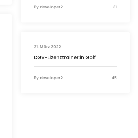
By
developer2
31
21. März 2022
DGV-Lizenztrainer:in Golf
By
developer2
45