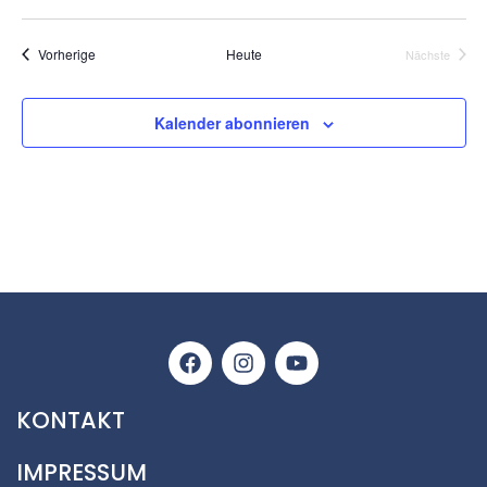
Datum
wählen.
Veranstaltungen
Vorherige
Heute
Nächste
Veranstalt
Kalender abonnieren
KONTAKT
IMPRESSUM