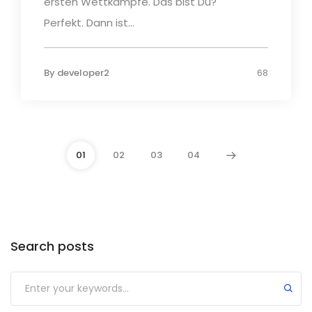
ersten Wettkämpfe. Das bist Du?
Perfekt. Dann ist...
By
developer2
68
01
02
03
04
Search posts